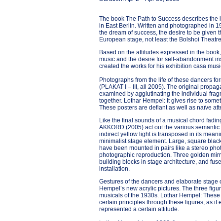
The book The Path to Success describes the li
in East Berlin. Written and photographed in 19
the dream of success, the desire to be given 
European stage, not least the Bolshoi Theatr
Based on the attitudes expressed in the book,
music and the desire for self-abandonment ins
created the works for his exhibition casa mus
Photographs from the life of these dancers for
(PLAKAT I – III, all 2005). The original propa
examined by agglutinating the individual frag
together. Lothar Hempel: It gives rise to som
These posters are defiant as well as naïve attem
Like the final sounds of a musical chord fadin
AKKORD (2005) act out the various semantic le
indirect yellow light is transposed in its mea
minimalist stage element. Large, square bla
have been mounted in pairs like a stereo photo
photographic reproduction. Three golden mirror
building blocks in stage architecture, and fuse
installation.
Gestures of the dancers and elaborate stage c
Hempel’s new acrylic pictures. The three figu
musicals of the 1930s. Lothar Hempel: These pic
certain principles through these figures, as if
represented a certain attitude.