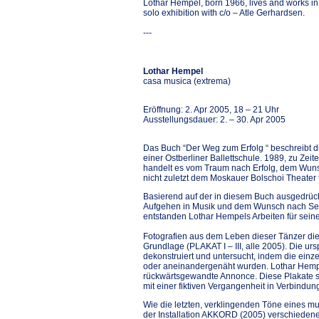
Lothar Hempel, born 1966, lives and works in
solo exhibition with c/o – Atle Gerhardsen.
---
Lothar Hempel
casa musica (extrema)
Eröffnung: 2. Apr 2005, 18 – 21 Uhr
Ausstellungsdauer: 2. – 30. Apr 2005
Das Buch “Der Weg zum Erfolg “ beschreibt d
einer Ostberliner Ballettschule. 1989, zu Zei
handelt es vom Traum nach Erfolg, dem Wuns
nicht zuletzt dem Moskauer Bolschoi Theater 
Basierend auf der in diesem Buch ausgedrückt
Aufgehen in Musik und dem Wunsch nach Selb
entstanden Lothar Hempels Arbeiten für sein
Fotografien aus dem Leben dieser Tänzer di
Grundlage (PLAKAT I – III, alle 2005). Die ur
dekonstruiert und untersucht, indem die ei
oder aneinandergenäht wurden. Lothar Hempel
rückwärtsgewandte Annonce. Diese Plakate si
mit einer fiktiven Vergangenheit in Verbindun
Wie die letzten, verklingenden Töne eines m
der Installation AKKORD (2005) verschieden