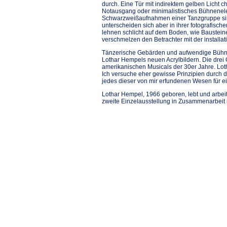
durch. Eine Tür mit indirektem gelben Licht c
Notausgang oder minimalistisches Bühnenel
Schwarzweißaufnahmen einer Tanzgruppe sind 
unterscheiden sich aber in ihrer fotografisc
lehnen schlicht auf dem Boden, wie Baustein
verschmelzen den Betrachter mit der installati
Tänzerische Gebärden und aufwendige Bühne
Lothar Hempels neuen Acrylbildern. Die drei 
amerikanischen Musicals der 30er Jahre. Loth
Ich versuche eher gewisse Prinzipien durch d
jedes dieser von mir erfundenen Wesen für e
Lothar Hempel, 1966 geboren, lebt und arbeite
zweite Einzelausstellung in Zusammenarbeit m